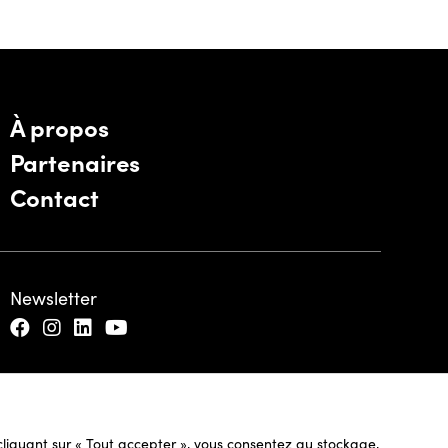
À propos
Partenaires
Contact
Newsletter
n cliquant sur « Tout accepter », vous consentez au stockage,