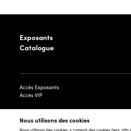
Exposants
Catalogue
Accès Exposants
Accès VIP
Nous utilisons des cookies
© 2026 - Luxembourg Art Week S.A.
Nous utilisons des cookies, y compris des cookies tiers, afin