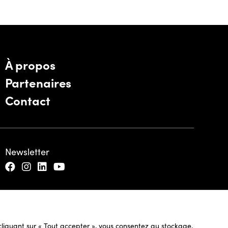
À propos
Partenaires
Contact
Newsletter
n cliquant sur « Tout accepter », vous consentez au stockage,