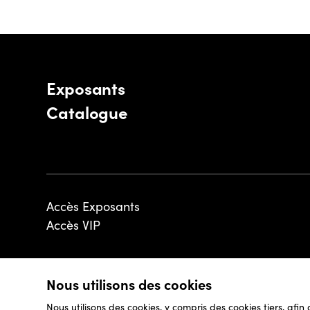
Exposants
Catalogue
Accès Exposants
Accès VIP
Nous utilisons des cookies
© 2026 - Luxembourg Art Week S.A.
Nous utilisons des cookies, y compris des cookies tiers, afin