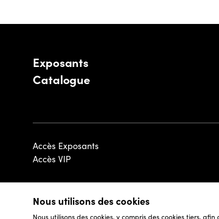
Exposants
Catalogue
Accès Exposants
Accès VIP
Nous utilisons des cookies
© 2026 - Luxembourg Art Week S.A.
Nous utilisons des cookies, y compris des cookies tiers, afin