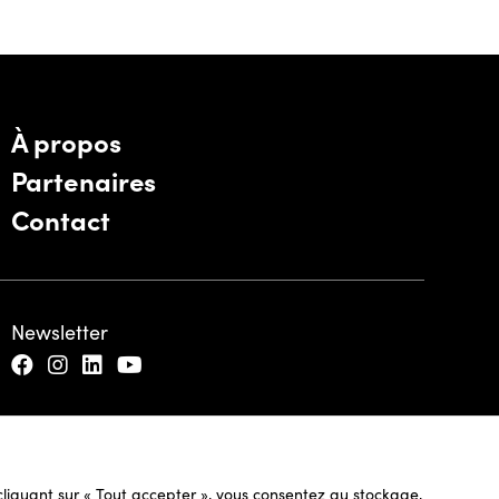
À propos
Partenaires
Contact
Newsletter
n cliquant sur « Tout accepter », vous consentez au stockage,