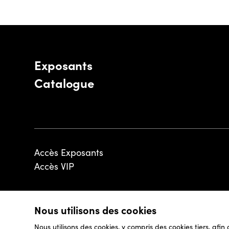
Exposants
Catalogue
Accès Exposants
Accès VIP
Nous utilisons des cookies
© 2026 - Luxembourg Art Week S.A.
Nous utilisons des cookies, y compris des cookies tiers, afin