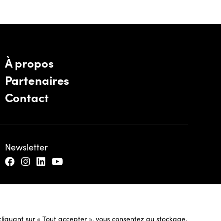
À propos
Partenaires
Contact
Newsletter
n cliquant sur « Tout accepter », vous consentez au stockage,