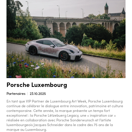
Porsche Luxembourg
Partenaires
23.10.2025
En tant que VIP Partner de Luxembourg Art Week, Porsche Luxembourg
continue de célébrer le dialogue entre innovation, patrimoine et culture
contemporaine. Cette année, la marque présente un temps fort
exceptionnel : la Porsche Lëtzebuerg Legacy, une « inspiration car »
réalisée en collaboration avec Porsche Sonderwunsch et l’artiste
luxembourgeois Jacques Schneider dans le cadre des 75 ans de la
marque au Luxembourg.