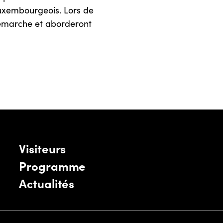
 luxembourgeois. Lors de
r démarche et aborderont
Visiteurs
Programme
Actualités