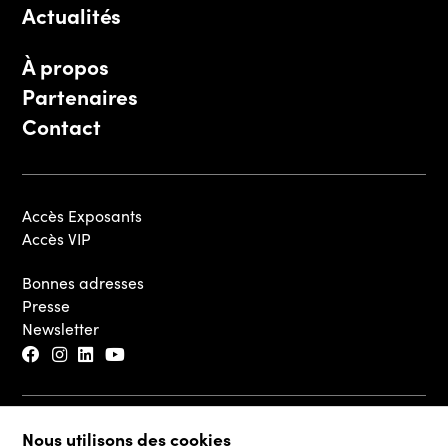
Actualités
À propos
Partenaires
Contact
Accès Exposants
Accès VIP
Bonnes adresses
Presse
Newsletter
Nous utilisons des cookies
© 2026 - Luxembourg Art Week S.A.