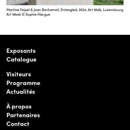
Martine Feipel & Jean Bechameil, Entangled, 2024, Art Walk, Luxembourg
Art Week © Sophie Margue
Exposants
Catalogue
Visiteurs
Programme
Actualités
À propos
Partenaires
Contact