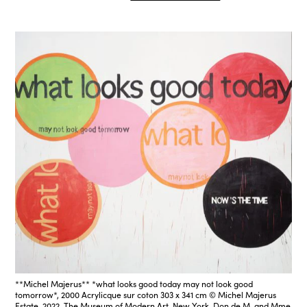
**Michel Majerus** *what looks good today may not look good
tomorrow*, 2000 Acrylicque sur coton 303 x 341 cm © Michel Majerus
Estate, 2022. The Museum of Modern Art, New York. Don de M. and Mme