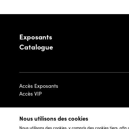
Exposants
Catalogue
Accès Exposants
Accès VIP
Nous utilisons des cookies
© 2026 - Luxembourg Art Week S.A.
Nous utilisons des cookies, y compris des cookies tiers, afin