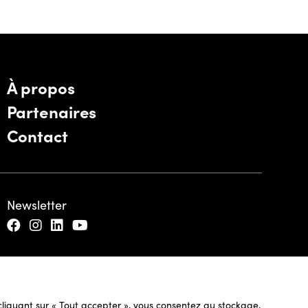
À propos
Partenaires
Contact
Newsletter
n cliquant sur « Tout accepter », vous consentez au stockage,