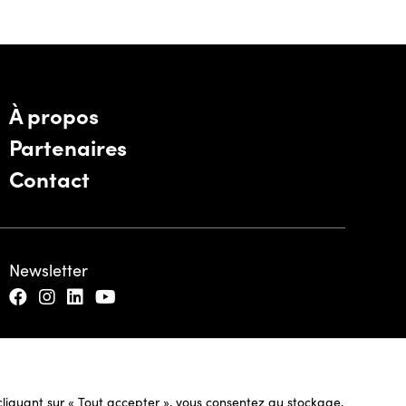
À propos
Partenaires
Contact
Newsletter
n cliquant sur « Tout accepter », vous consentez au stockage,