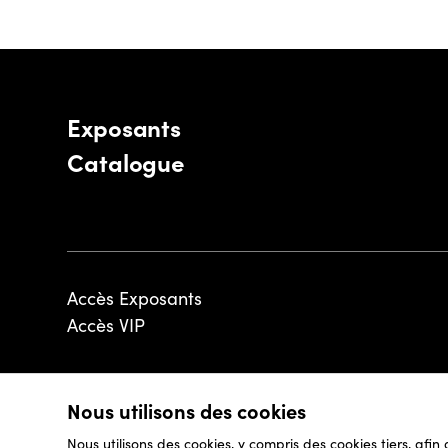
Exposants
Catalogue
Accès Exposants
Accès VIP
Nous utilisons des cookies
© 2026 - Luxembourg Art Week S.A.
Nous utilisons des cookies, y compris des cookies tiers, afin