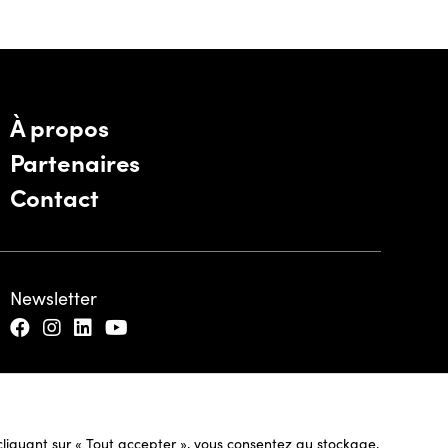
À propos
Partenaires
Contact
Newsletter
n cliquant sur « Tout accepter », vous consentez au stockage,