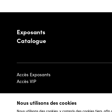
Exposants
Catalogue
Accès Exposants
Accès VIP
Nous utilisons des cookies
© 2026 - Luxembourg Art Week S.A.
Nous utilisons des cookies, y compris des cookies tiers, afin