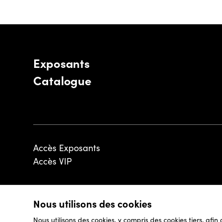
Exposants
Catalogue
Accès Exposants
Accès VIP
Nous utilisons des cookies
© 2026 - Luxembourg Art Week S.A.
Nous utilisons des cookies, y compris des cookies tiers, afin