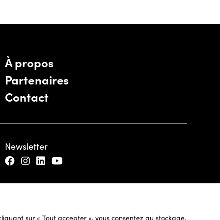
À propos
Partenaires
Contact
Newsletter
n cliquant sur « Tout accepter », vous consentez au stockage,