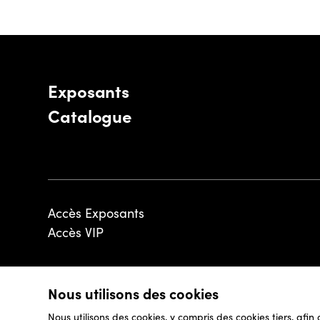
Exposants
Catalogue
Accès Exposants
Accès VIP
Nous utilisons des cookies
© 2026 - Luxembourg Art Week S.A.
Nous utilisons des cookies, y compris des cookies tiers, afin