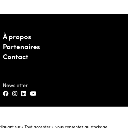
À propos
Partenaires
Contact
Newsletter
n cliquant sur « Tout accepter », vous consentez au stockage,