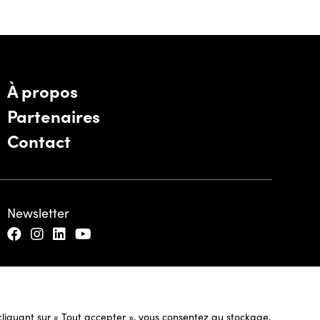
À propos
Partenaires
Contact
Newsletter
n cliquant sur « Tout accepter », vous consentez au stockage,