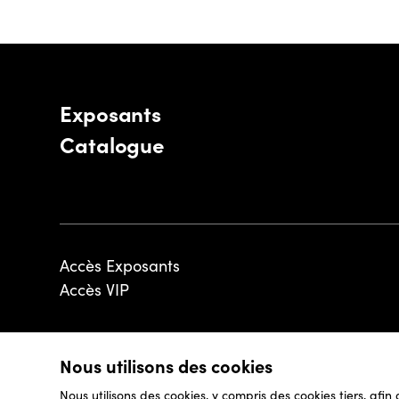
Exposants
Catalogue
Accès Exposants
Accès VIP
Nous utilisons des cookies
© 2026 - Luxembourg Art Week S.A.
Nous utilisons des cookies, y compris des cookies tiers, afin