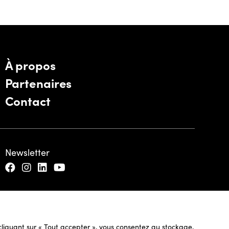
À propos
Partenaires
Contact
Newsletter
n cliquant sur « Tout accepter », vous consentez au stockage,