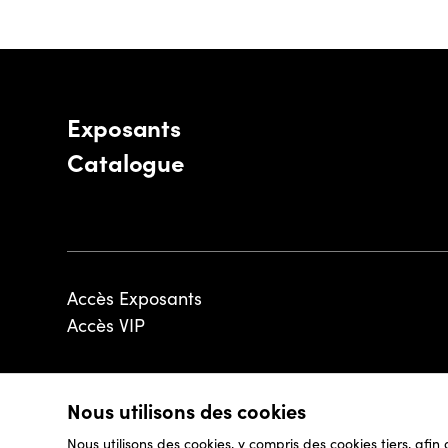
Exposants
Catalogue
Accès Exposants
Accès VIP
Nous utilisons des cookies
© 2026 - Luxembourg Art Week S.A.
Nous utilisons des cookies, y compris des cookies tiers, afin