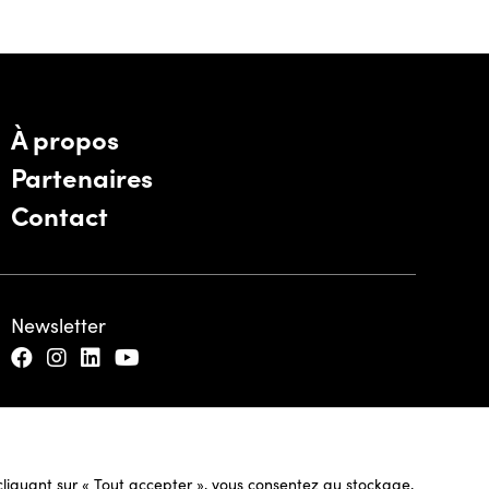
À propos
Partenaires
Contact
Newsletter
n cliquant sur « Tout accepter », vous consentez au stockage,