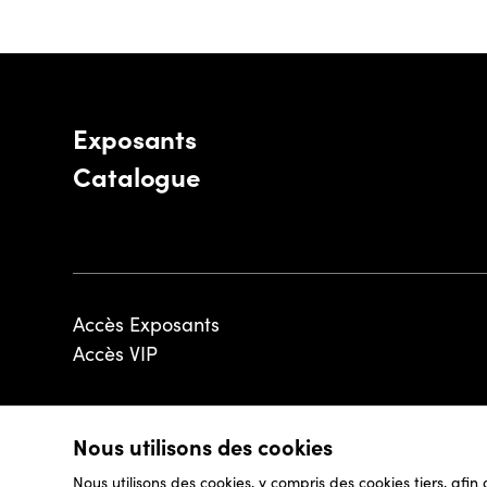
Exposants
Catalogue
Accès Exposants
Accès VIP
Nous utilisons des cookies
© 2026 - Luxembourg Art Week S.A.
Nous utilisons des cookies, y compris des cookies tiers, afin