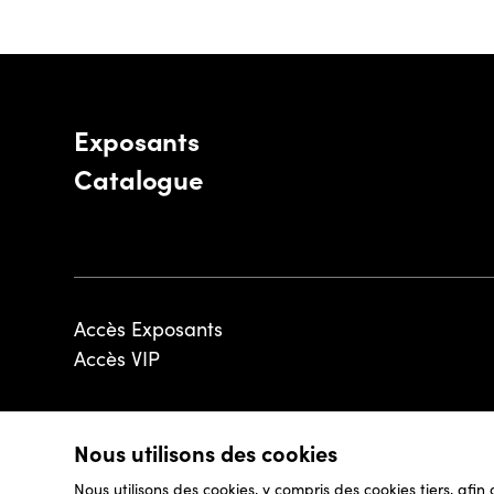
Exposants
Catalogue
Accès Exposants
Accès VIP
Nous utilisons des cookies
© 2026 - Luxembourg Art Week S.A.
Nous utilisons des cookies, y compris des cookies tiers, afin