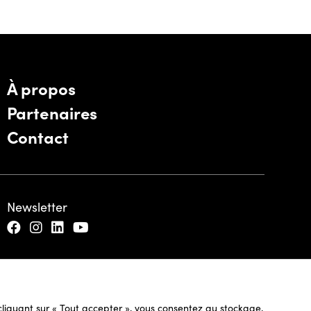
À propos
Partenaires
Contact
Newsletter
n cliquant sur « Tout accepter », vous consentez au stockage,