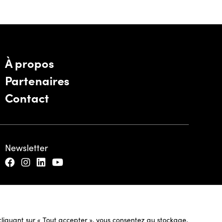
À propos
Partenaires
Contact
Newsletter
n cliquant sur « Tout accepter », vous consentez au stockage,