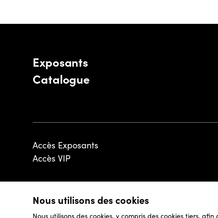
Exposants
Catalogue
Accès Exposants
Accès VIP
Nous utilisons des cookies
© 2026 - Luxembourg Art Week S.A.
Nous utilisons des cookies, y compris des cookies tiers, afin