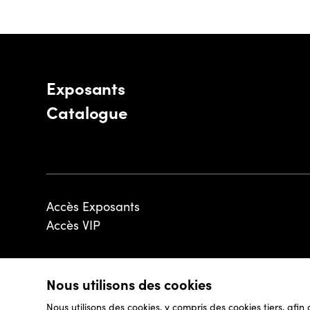
Exposants
Catalogue
Accès Exposants
Accès VIP
Nous utilisons des cookies
© 2026 - Luxembourg Art Week S.A.
Nous utilisons des cookies, y compris des cookies tiers, afin