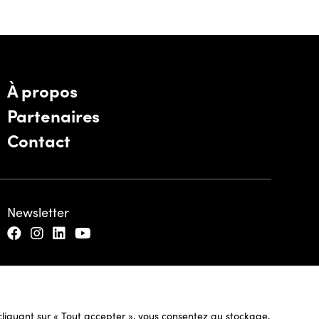
À propos
Partenaires
Contact
Newsletter
n cliquant sur « Tout accepter », vous consentez au stockage,