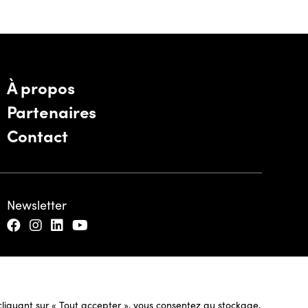
À propos
Partenaires
Contact
Newsletter
n cliquant sur « Tout accepter », vous consentez au stockage,