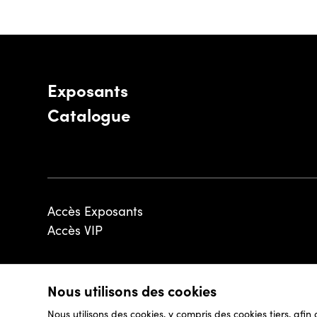
Exposants
Catalogue
Accès Exposants
Accès VIP
Nous utilisons des cookies
© 2026 - Luxembourg Art Week S.A.
Nous utilisons des cookies, y compris des cookies tiers, afin