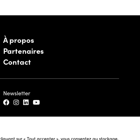
À propos
Partenaires
Contact
Newsletter
n cliquant sur « Tout accepter », vous consentez au stockage,