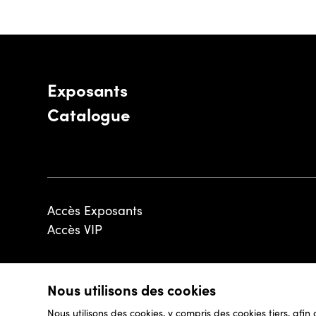
Exposants
Catalogue
Accès Exposants
Accès VIP
Nous utilisons des cookies
© 2026 - Luxembourg Art Week S.A.
Nous utilisons des cookies, y compris des cookies tiers, afin