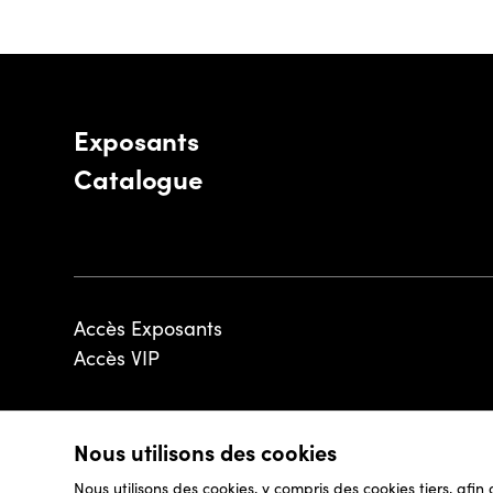
Exposants
Catalogue
Accès Exposants
Accès VIP
Nous utilisons des cookies
© 2026 - Luxembourg Art Week S.A.
Nous utilisons des cookies, y compris des cookies tiers, afin