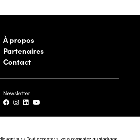
À propos
Partenaires
Contact
Newsletter
n cliquant sur « Tout accepter », vous consentez au stockage,