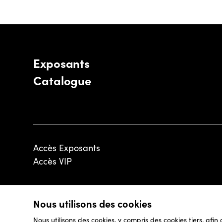
Exposants
Catalogue
Accès Exposants
Accès VIP
Nous utilisons des cookies
© 2026 - Luxembourg Art Week S.A.
Nous utilisons des cookies, y compris des cookies tiers, afin