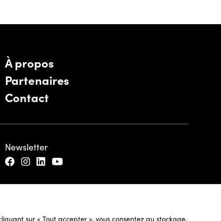
À propos
Partenaires
Contact
Newsletter
n cliquant sur « Tout accepter », vous consentez au stockage,