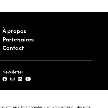
À propos
Partenaires
Contact
Newsletter
n cliquant sur « Tout accepter », vous consentez au stockage,