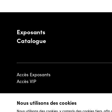
Exposants
Catalogue
Accès Exposants
Accès VIP
Nous utilisons des cookies
© 2026 - Luxembourg Art Week S.A.
Nous utilisons des cookies, y compris des cookies tiers, afin