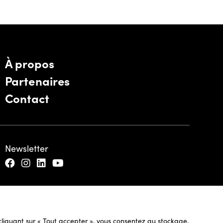
À propos
Partenaires
Contact
Newsletter
n cliquant sur « Tout accepter », vous consentez au stockage,