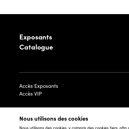
Exposants
Catalogue
Accès Exposants
Accès VIP
Nous utilisons des cookies
© 2026 - Luxembourg Art Week S.A.
Nous utilisons des cookies, y compris des cookies tiers, afin