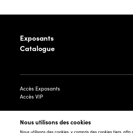
Exposants
Catalogue
Accès Exposants
Accès VIP
Nous utilisons des cookies
© 2026 - Luxembourg Art Week S.A.
Nous utilisons des cookies, y compris des cookies tiers, afin