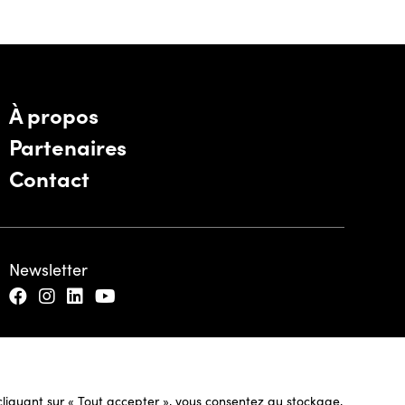
À propos
Partenaires
Contact
Newsletter
n cliquant sur « Tout accepter », vous consentez au stockage,