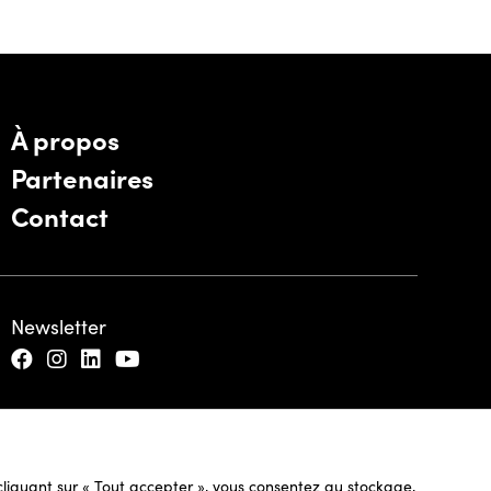
À propos
Partenaires
Contact
Newsletter
n cliquant sur « Tout accepter », vous consentez au stockage,