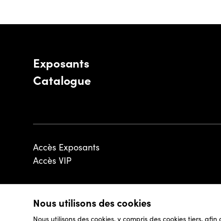
Exposants
Catalogue
Accès Exposants
Accès VIP
Nous utilisons des cookies
© 2026 - Luxembourg Art Week S.A.
Nous utilisons des cookies, y compris des cookies tiers, afin