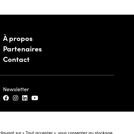
À propos
Partenaires
Contact
Newsletter
n cliquant sur « Tout accepter », vous consentez au stockage,