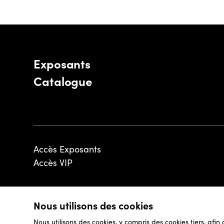
Exposants
Catalogue
Accès Exposants
Accès VIP
Nous utilisons des cookies
© 2026 - Luxembourg Art Week S.A.
Nous utilisons des cookies, y compris des cookies tiers, afin