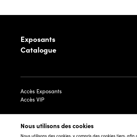
Exposants
Catalogue
Accès Exposants
Accès VIP
Nous utilisons des cookies
© 2026 - Luxembourg Art Week S.A.
Nous utilisons des cookies, y compris des cookies tiers, afin