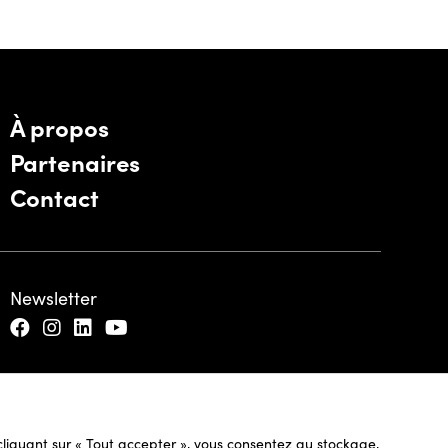
À propos
Partenaires
Contact
Newsletter
n cliquant sur « Tout accepter », vous consentez au stockage,