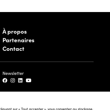
À propos
Partenaires
Contact
Newsletter
n cliquant sur « Tout accepter », vous consentez au stockage,