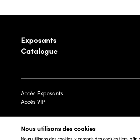
Exposants
Catalogue
Accès Exposants
Accès VIP
Nous utilisons des cookies
© 2026 - Luxembourg Art Week S.A.
Nous utilisons des cookies, y compris des cookies tiers, afin