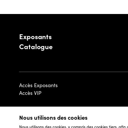
Exposants
Catalogue
Accès Exposants
Accès VIP
Nous utilisons des cookies
© 2026 - Luxembourg Art Week S.A.
Nous utilisons des cookies, y compris des cookies tiers, afin