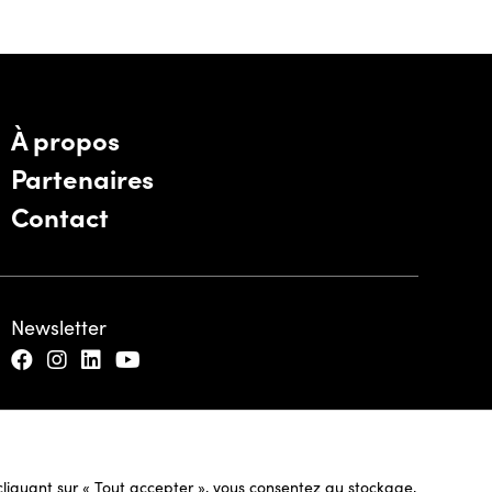
À propos
Partenaires
Contact
Newsletter
n cliquant sur « Tout accepter », vous consentez au stockage,