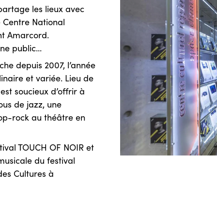
artage les lieux avec
 Centre National
ant Amarcord.
ne public...
che depuis 2007, l’année
naire et variée. Lieu de
est soucieux d’offrir à
ous de jazz, une
pop-rock au théâtre en
estival TOUCH OF NOIR et
usicale du festival
des Cultures à