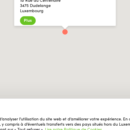
1b Rue du Centenaire
3475 Dudelange
Luxembourg
Plus
 d’analyser l’utilisation du site web et d’améliorer votre expérience. E
il, y compris à d’éventuels transferts vers des pays situés hors du L
ant sur « Tout refuser ».
Lire notre Politique de Cookies
.