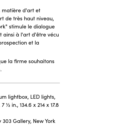
matière d'art et
t de très haut niveau,
ork" stimule le dialogue
 ainsi à l'art d'être vécu
prospection et la
que la firme souhaitons
.
m lightbox, LED lights,
 ½ in., 134.6 x 214 x 17.8
y 303 Gallery, New York