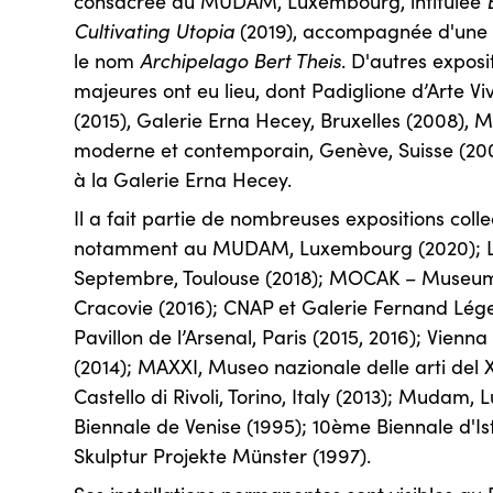
consacrée au MUDAM, Luxembourg, intitulée
Cultivating Utopia
(2019), accompagnée d'une 
le nom
Archipelago Bert Theis
. D'autres exposi
majeures ont eu lieu, dont Padiglione d’Arte Vive
(2015), Galerie Erna Hecey, Bruxelles (2008)
moderne et contemporain, Genève, Suisse (200
à la Galerie Erna Hecey.
Il a fait partie de nombreuses expositions colle
notamment au MUDAM, Luxembourg (2020); L
Septembre, Toulouse (2018); MOCAK – Museum
Cracovie (2016); CNAP et Galerie Fernand Léger
Pavillon de l’Arsenal, Paris (2015, 2016); Vienna
(2014); MAXXI, Museo nazionale delle arti del 
Castello di Rivoli, Torino, Italy (2013); Mudam
Biennale de Venise (1995); 10ème Biennale d'Is
Skulptur Projekte Münster (1997).