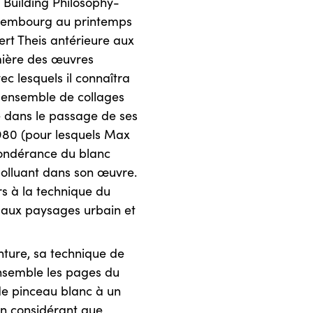
: Building Philosophy-
xembourg au printemps
Bert Theis antérieure aux
umière des œuvres
ec lesquels il connaîtra
t ensemble de collages
ue dans le passage de ses
1980 (pour lesquels Max
épondérance du blanc
olluant dans son œuvre.
rs à la technique du
 aux paysages urbain et
nture, sa technique de
ensemble les pages du
 de pinceau blanc à un
n considérant que