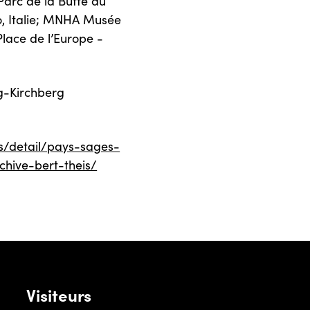
Parc de la Butte du
o, Italie; MNHA Musée
Place de l’Europe -
-Kirchberg
s/detail/pays-sages-
chive-bert-theis/
Visiteurs