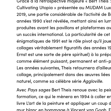
Grâce à la rétrospective majeure « Bert Theis 
Cultivating Utopia » présentée au MUDAM Lu
2019, une partie considérable de l’activité de 
années 1990 s’est révélée, mettant ainsi en l
produites avant les pavillons et plateformes av
un succès international. La particularité de ce
énigmatiques de 1991 est le rôle pivot qu’il jo
collages véritablement figuratifs des années 
Ernst est une sorte de père spirituel) à la pr
comme élément puissant, permanent et anti-p
Les années suivantes, Theis retournera d’ailleu
collage, principalement dans des œuvres liées
naturel, comme sa célèbre série
Aggloville
.
Avec
Pays sages
Bert Theis renoue avec la pei
formation, ce qui le mènera en 1994 à coller 
livre L’art de la peinture et appliquer un coup
mur blanc en hommage à Vincent van Gogh. E