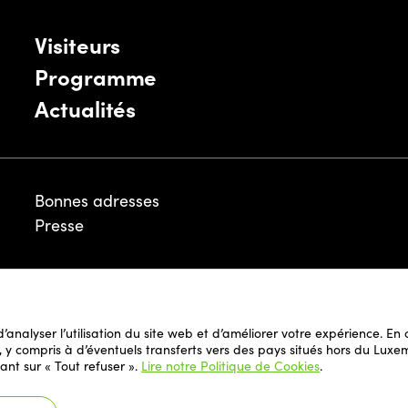
Visiteurs
Programme
Actualités
Bonnes adresses
Presse
Mentions légales
 d’analyser l’utilisation du site web et d’améliorer votre expérience. E
Politique de Cookies
il, y compris à d’éventuels transferts vers des pays situés hors du L
Politique de Confidentialité de Foire et du
ant sur « Tout refuser ».
Lire notre Politique de Cookies
.
Siteweb