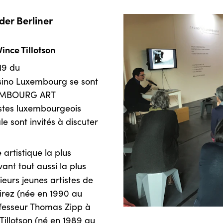
der Berliner
nce Tillotson
019 du
sino Luxembourg se sont
UXEMBOURG ART
istes luxembourgeois
le sont invités à discuter
artistique la plus
nt tout aussi la plus
eurs jeunes artistes de
irez (née en 1990 au
fesseur Thomas Zipp à
 Tillotson (né en 1989 au