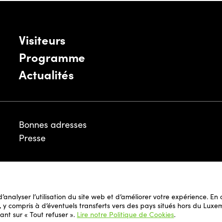
Visiteurs
Programme
Actualités
Bonnes adresses
Presse
Mentions légales
 d’analyser l’utilisation du site web et d’améliorer votre expérience. E
Politique de Cookies
il, y compris à d’éventuels transferts vers des pays situés hors du L
Politique de Confidentialité de Foire et du
ant sur « Tout refuser ».
Lire notre Politique de Cookies
.