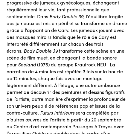
progressive de jumeaux gynécologues, échangeant
régulièrement leur vie, tant professionnelle que
Body Double 39
sentimentale. Dans
, l’équilibre fragile
des jumeaux est mis en péril et se transforme en drame
grâce à l’apparition de Cary. Les jumeaux jouent avec
des masques miroirs tandis que le rôle de Cary est
interprété différemment sur chacun des trois
Body Double 39
écrans.
transforme cette scène en une
scène de film muet, en changeant la bande sonore
Seeland
pour
(1975) du groupe Krautrock NEU ! La
narration de 4 minutes est répétée 3 fois sur la boucle
de 12 minutes, chaque fois avec un montage
légèrement différent. À l’étage, une autre ambiance
permet de découvrir des peintures et dessins figuratifs
de l’artiste, autre manière d’exprimer la profondeur de
son univers peuplé de références pop et issues de la
Futurs intérieurs
contre-culture.
sera complétée par
d’autres œuvres de l’artiste à partir du 20 septembre
au Centre d’art contemporain Passages à Troyes avec
Quitte ou double
l’exposition
dans le cadre d’un