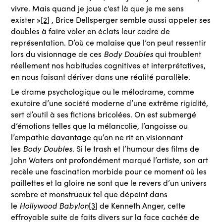
vivre. Mais quand je joue c'est là que je me sens
exister »
[2]
, Brice Dellsperger semble aussi appeler ses
doubles à faire voler en éclats leur cadre de
représentation. D’où ce malaise que l’on peut ressentir
Body Doubles
lors du visionnage de ces
qui troublent
réellement nos habitudes cognitives et interprétatives,
en nous faisant dériver dans une réalité parallèle.
Le drame psychologique ou le mélodrame, comme
exutoire d’une société moderne d’une extrême rigidité,
sert d’outil à ses fictions bricolées. On est submergé
d’émotions telles que la mélancolie, l’angoisse ou
l’empathie davantage qu’on ne rit en visionnant
Body Doubles
les
. Si le trash et l’humour des films de
John Waters ont profondément marqué l’artiste, son art
recèle une fascination morbide pour ce moment où les
paillettes et la gloire ne sont que le revers d’un univers
sombre et monstrueux tel que dépeint dans
Hollywood Babylon
le
[3]
de Kenneth Anger, cette
effroyable suite de faits divers sur la face cachée de