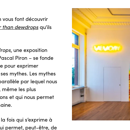
n vous font découvrir
r than dewdrops
qu'ils
drops
, une exposition
ascal Piron – se fonde
ne pour exprimer
t ses mythes. Les mythes
parallèle par lequel nous
s, même les plus
ons et qui nous permet
maine.
 la fois qui s’exprime à
qui permet, peut-être, de