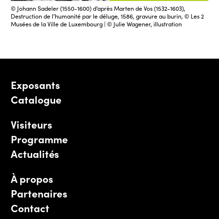
© Johann Sadeler (1550-1600) d’après Marten de Vos (1532-1603),
Destruction de l’humanité par le déluge, 1586, gravure au burin, © Les 2
Musées de la Ville de Luxembourg | © Julie Wagener, illustration
Exposants
Catalogue
Visiteurs
Programme
Actualités
À propos
Partenaires
Contact