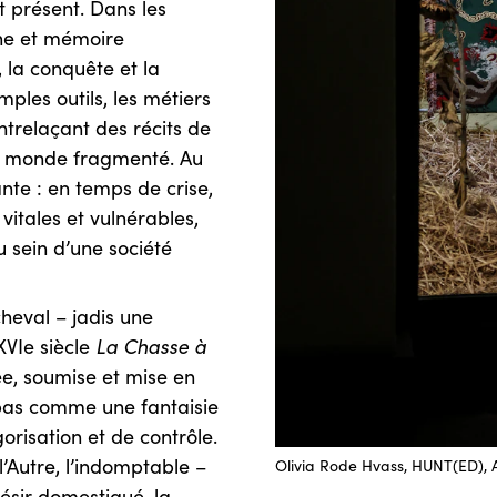
t présent. Dans les
the et mémoire
, la conquête et la
mples outils, les métiers
entrelaçant des récits de
un monde fragmenté. Au
nte : en temps de crise,
vitales et vulnérables,
u sein d’une société
 cheval – jadis une
 XVIe siècle
La Chasse à
ée, soumise et mise en
 pas comme une fantaisie
isation et de contrôle.
l’Autre, l’indomptable –
Olivia Rode Hvass, HUNT(ED),
désir domestiqué, la