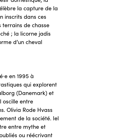
célèbre la capture de la
n inscrits dans ces
s terrains de chasse
hé ; la licorne jadis
forme d’un cheval
 né⸱e en 1995 à
astiques qui explorent
Aalborg (Danemark) et
 oscille entre
ns. Olivia Rode Hvass
ment de la société. Iel
ntre entre mythe et
 oubliés ou réécrivant