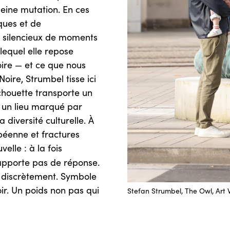
eine mutation. En ces
iques et de
in silencieux de moments
lequel elle repose
toire — et ce que nous
oire, Strumbel tisse ici
 chouette transporte un
 un lieu marqué par
la diversité culturelle. À
péenne et fractures
lle : à la fois
apporte pas de réponse.
, discrètement. Symbole
ir. Un poids non pas qui
Stefan Strumbel, The Owl, Ar