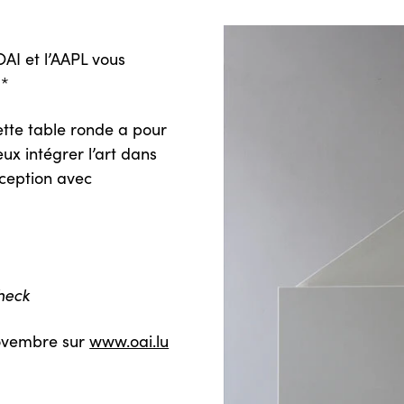
’OAI et l’AAPL vous
**
ette table ronde a pour
ux intégrer l’art dans
nception avec
Check
 novembre sur
www.oai.lu