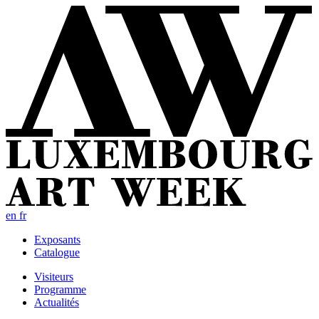
en
fr
Exposants
Catalogue
Visiteurs
Programme
Actualités