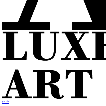
en
fr