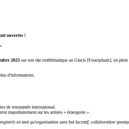
nt ouvertes !
s
.
embre 2025
sur son site emblématique au Glacis [Fouerplaatz], en ple
lus d'informations.
istes de renommée international.
rent majoritairement sur les artistes « émergents ».
nregistrés en tant qu'organisation sans but lucratif, collaboration sponta