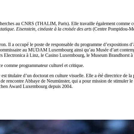
recherches au CNRS (THALIM, Paris). Elle travaille également comme com
tatique. Eisenstein, cinéaste à la croisée des arts
(Centre Pompidou-Me
ron. Il a occupé le poste de responsable du programme d’expositions d
 commissaire au MUDAM Luxembourg ainsi qu’au Musée d’art con­tem­po­rai
rs Electronica à Linz, le Casino Luxembourg, le Museum Brandhorst à Mu
e comme pro­gram­ma­teur culturel et critique.
lle est titulaire d’un doctorat en culture visuelle. Elle a été directrice de
de rencontre Abbaye de Neumünster, qui a pour mission de stimuler le dialo
Steichen Award Luxembourg depuis 2004.