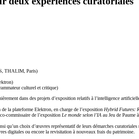
ur deux expériences curatoriales
RS, THALIM, Paris)
ektron)
rammateur culturel et critique)
re­ment dans des projets d’exposition relatifs à l’intelligence arti­fi­ciel
 de la plateforme Elektron, en charge de l’exposition
Hybrid Futures: 
, co-commissaire de l’exposition
Le monde selon l’IA
au Jeu de Paume à 
nsi qu’un choix d’œuvres représen­tatif de leurs démarches cura­to­ri­ales
res digitales ou encore la revis­i­ta­tion à nouveaux frais du patrimoine.