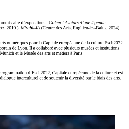
missaire d’ex­po­si­tions :
Golem ! Avatars d’une légende
tz, 2019 );
Mirabil-IA
(Centre des Arts, Enghien-les-Bains, 2024)
’arts numériques pour la Capitale européenne de la culture Esch2022
n de Lyon. Il a collaboré avec plusieurs musées et insti­tu­tions
nich et le Musée des arts et métiers à Paris.
 la pro­gram­ma­tion d’Esch2022, Capitale européenne de la culture et est
gue inter­cul­turel et de soutenir la diversité par le biais des arts.