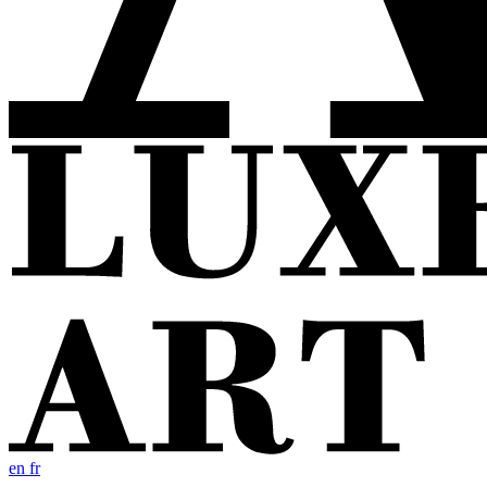
en
fr