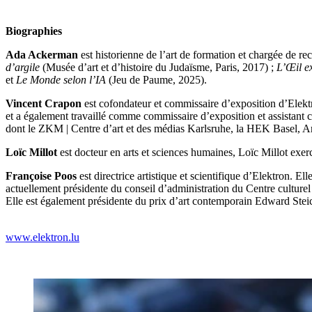
Biographies
Ada Ackerman
est historienne de l’art de formation et chargée de 
d’argile
(Musée d’art et d’histoire du Judaïsme, Paris, 2017) ;
L’Œil ex
et
Le Monde selon l’IA
(Jeu de Paume, 2025).
Vincent Crapon
est cofondateur et commissaire d’exposition d’Elekt
et a également travaillé comme commissaire d’exposition et assistant
dont le ZKM | Centre d’art et des médias Karlsruhe, la HEK Basel, A
Loïc Millot
est docteur en arts et sciences humaines, Loïc Millot exerc
Françoise Poos
est directrice artistique et sci­en­tifique d’Elektron. E
actuelle­ment présidente du conseil d’administration du Centre culturel 
Elle est également présidente du prix d’art con­tem­po­rain Edward 
www.elektron.lu