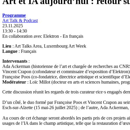
Art et IA aujourd’hui : retour s
Programme
Art Talk & Podcast
23.11.2025
13:30 - 14:30
En collaboration avec Elektron - En français
Lieu
: Art Talks Area, Luxembourg Art Week
Langue
: Français
Intervenants
:
Ada Ackerman (historienne de l’art et chargée de recherches au CN
Vincent Crapon (cofondateur et commissaire d’exposition d’Elektron)
Françoise Poos (co-fondatrice, directrice artistique et scientifique d’El
Modérateur
: Loïc Millot (docteur en arts et sciences humaines, prog
Cette discussion réunit les regards de trois curateur·rice·s engagés derniè
D’un côté, le duo formé par Françoise Poos et Vincent Crapon au sein
Esch-sur-Alzette (15 mai-26 juillet 2025) ; de l’autre, Ada Ackerman
Au cours de cet échange seront abordés les partis pris de ces projets ai
usages de l’IA dans le champ artistique, telle que la restau­ra­tion d’œuv