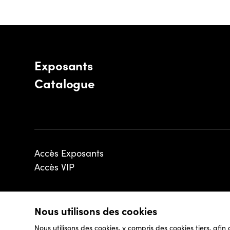
Exposants
Catalogue
Accès Exposants
Accès VIP
Nous utilisons des cookies
© 2026 - Luxembourg Art Week S.A.
Nous utilisons des cookies, y compris des cookies tiers, afin