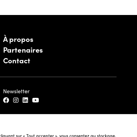
À propos
Partenaires
Contact
Newsletter
n cliquant sur « Tout accepter », vous consentez au stockage,