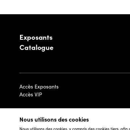
Exposants
Catalogue
Accès Exposants
Accès VIP
Nous utilisons des cookies
© 2026 - Luxembourg Art Week S.A.
Nous utilisons des cookies, y compris des cookies tiers, afin