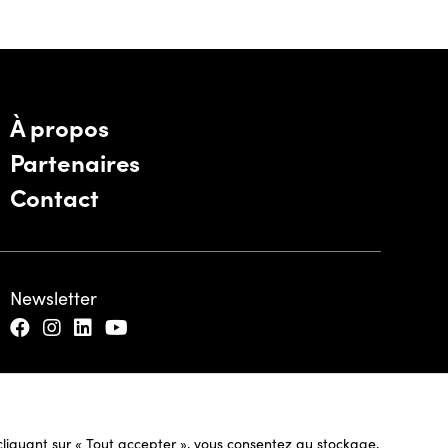
À propos
Partenaires
Contact
Newsletter
n cliquant sur « Tout accepter », vous consentez au stockage,