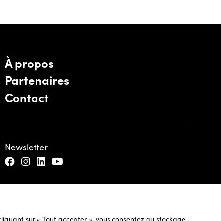
À propos
Partenaires
Contact
Newsletter
n cliquant sur « Tout accepter », vous consentez au stockage,