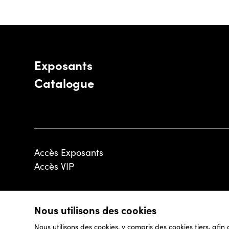
Exposants
Catalogue
Accès Exposants
Accès VIP
Nous utilisons des cookies
© 2026 - Luxembourg Art Week S.A.
Nous utilisons des cookies, y compris des cookies tiers, afin