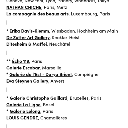
Genève, New York, Lyon, Panéry, Whandaff, Tokyo
NATHAN CHICHE
, Paris, Metz
La compagnie des beaux arts
, Luxembourg, Paris
|
*
Erika Davis-Klemm
, Wiesbaden, Hochheim am Main
De Zutter Art Gallery
, Knokke-Heist
Ditesheim & Maffei
, Neuchâtel
|
Écho 119
**
, Paris
Galerie Escobar
, Marseille
*
Galerie de l'Est - Darya Brient
, Compiègne
Eva Steynen Gallery
, Anvers
|
Galerie Christophe Gaillard
*
, Bruxelles, Paris
Galerie La Ligne
, Basel
Galerie Lelong
*
, Paris
LOUIS GENDRE
, Chamalières
|